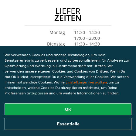
LIEFER
ZEITEN
Montag
11:30 - 14:30
17:00 - 23:00
Dienstag
11:30 - 14:30
17:00 - 23:00
Wir verwenden Cookies und andere Technologien, um Dein
Mittwoch
11:30 - 14:30
Benutzererlebnis zu verbessern und zu personalisieren, für Analysen zur
17:00 - 23:00
Optimierung und Werbung in Zusammenarbeit mit Dritten. Wir
Donnerstag
11:30 - 14:30
verwenden unsere eigenen Cookies und Cookies von Dritten. Wenn Du
17:00 - 23:00
auf OK klickst, akzeptierst Du die Verwendung aller Cookies. Wir setzen
Freitag
11:30 - 14:30
immer notwendige Cookies. Wähle
Einstellungen verwalten
, um zu
17:00 - 23:00
entscheiden, welche Cookies Du akzeptieren möchtest, um Deine
Samstag
16:30 - 23:05
Präferenzen anzupassen und um weitere Informationen zu finden.
Sonntag
11:30 - 23:05
OK
Essentielle